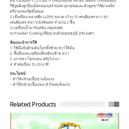
หนาไม่น้อยกว่า 2.3 มม. การหมุนของขาเหวี่ยง โดยมีการขับเคลื่อน
ใช้บูทฝังลูกปืนเม็ดกลมเบอร์ 6304 ปลายท่อและหัวบูทขาใช้ฝาเหล็ก
ครึ่งวงกลมปิดทั้งหมด
2.) ที่เหยียบ พลาสติก LLDPE ขนาด กว้าง 15 เซนติเมตร ยาว 30
เซนติเมตร หนา 4 มิลลิเมตร จำนวน 2 ชิ้น
3.) เคลือบน้ำยากันสนิม (ฟอสเฟส)
4.) Powder Coating (สีฝุ่น) อบด้วยอุณหภูมิ 200 องศา
ข้อแนะนำการใช้
1. ใช้มือจับด้ามคันโยกทั้งซ้าย-ขวาให้มั่น
2. ขึ้นยืนและเหยียบที่เหยียบซ้าย-ขวา
3. แกว่งขา-โยกแขน สลับไป-มา
4. ทำต่อเนื่อง 15-20 นาที
ประโยชน์
– ทำให้กล้ามเนื้อขาแข็งแรง
– ทำให้กล้ามเนื้อแขน-หัวไหล่แข็งแรง
Related Products