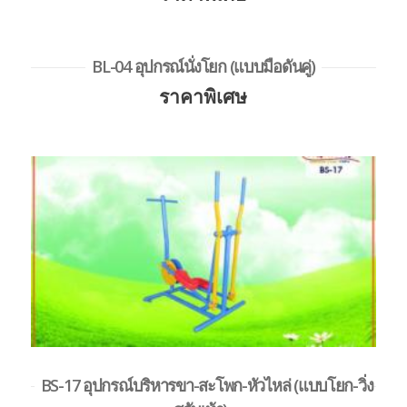
BL-04 อุปกรณ์นั่งโยก (แบบมือดันคู่)
ราคาพิเศษ
BS-17 อุปกรณ์บริหารขา-สะโพก-หัวไหล่ (แบบโยก-วิ่ง