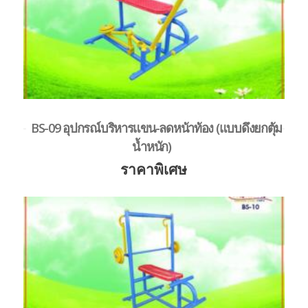
BS-09 อุปกรณ์บริหารแขน-ลดหน้าท้อง (แบบดึงยกตุ้ม
น้ำหนัก)
ราคาพิเศษ