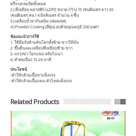
ครึ่งวงกลมปิดทั้งหมด
2.) ที่เหยียบ พลาสติก LLDPE ขนาด กว้าง 15 เซนติเมตร ยาว 30
เซนติเมตร หนา 4 มิลลิเมตร จำนวน 4 ชิ้น
3.) เคลือบน้ำยากันสนิม (ฟอสเฟส)
4.) Powder Coating (สีฝุ่น) อบด้วยอุณหภูมิ 200 องศา
ข้อแนะนำการใช้
1. ใช้มือจับด้ามคันโยกทั้งซ้าย-ขวาให้มั่น
2. ขึ้นยืนและเหยียบที่เหยียบซ้าย-ขวา
3. แกว่งขา-โยกแขน สลับไป-มา
4. ทำต่อเนื่อง 15-20 นาที
ประโยชน์
-ทำให้กล้ามเนื้อขาแข็งแรง
-ทำให้กล้ามเนื้อแขน-หัวไหล่แข็งแรง
Related Products