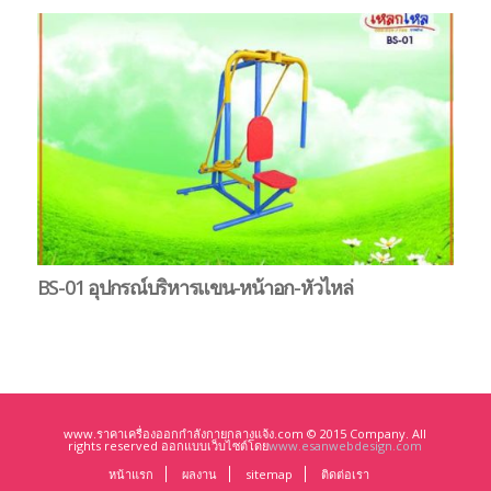
BS-01 อุปกรณ์บริหารแขน-หน้าอก-หัวไหล่
B
ตุ
www.ราคาเครื่องออกกำลังกายกลางแจ้ง.com © 2015 Company. All
rights reserved ออกแบบเว็บไซต์โดย
www.esanwebdesign.com
หน้าแรก
ผลงาน
sitemap
ติดต่อเรา