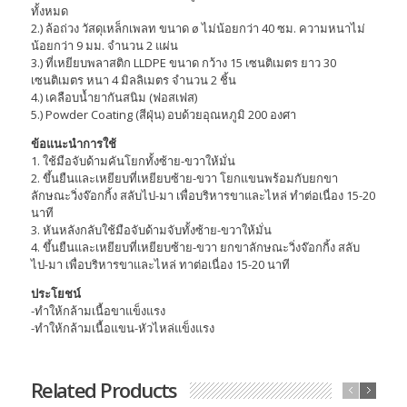
ทั้งหมด
2.) ล้อถ่วง วัสดุเหล็กเพลท ขนาด ø ไม่น้อยกว่า 40 ซม. ความหนาไม่
น้อยกว่า 9 มม. จำนวน 2 แผ่น
3.) ที่เหยียบพลาสติก LLDPE ขนาด กว้าง 15 เซนติเมตร ยาว 30
เซนติเมตร หนา 4 มิลลิเมตร จำนวน 2 ชิ้น
4.) เคลือบน้ำยากันสนิม (ฟอสเฟส)
5.) Powder Coating (สีฝุ่น) อบด้วยอุณหภูมิ 200 องศา
ข้อแนะนำการใช้
1. ใช้มือจับด้ามคันโยกทั้งซ้าย-ขวาให้มั่น
2. ขึ้นยืนและเหยียบที่เหยียบซ้าย-ขวา โยกแขนพร้อมกับยกขา
ลักษณะวิ่งจ๊อกกิ้ง สลับไป-มา เพื่อบริหารขาและไหล่ ทำต่อเนื่อง 15-20
นาที
3. หันหลังกลับใช้มือจับด้ามจับทั้งซ้าย-ขวาให้มั่น
4. ขึ้นยืนและเหยียบที่เหยียบซ้าย-ขวา ยกขาลักษณะวิ่งจ๊อกกิ้ง สลับ
ไป-มา เพื่อบริหารขาและไหล่ ทาต่อเนื่อง 15-20 นาที
ประโยชน์
-ทำให้กล้ามเนื้อขาแข็งแรง
-ทำให้กล้ามเนื้อแขน-หัวไหล่แข็งแรง
Related Products