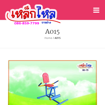
เค
เคร
A015
Home
/
A015