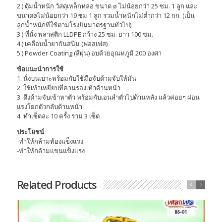
2.) ตุ้มน้ำหนัก วัสดุเหล็กหล่อ ขนาด ø ไม่น้อยกว่า 25 ซม. 1 ลูก และ
ขนาดøไม่น้อยกว่า 19 ซม.1 ลูก รวมน้ำหนักไม่ต่ำกว่า 12 กก. (เป็น
ลูกน้ำหนักที่ใช้ตามโรงยิมมาตรฐานทั่วไป)
3.) ที่นั่ง พลาสติก LLDPE กว้าง 25 ซม. ยาว 100 ซม.
4.) เคลือบน้ำยากันสนิม (ฟอสเฟส)
5.) Powder Coating (สีฝุ่น) อบด้วยอุณหภูมิ 200 องศา
ข้อแนะนำการใช้
1. นั่งบนเบาะพร้อมกับใช้มือจับด้ามจับให้มั่น
2. ใช้เท้าเหยียบที่คานรองเท้าด้านหน้า
3. ดึงด้ามจับเข้าหาตัว พร้อมกับเอนลำตัวไปด้านหลัง แล้วค่อยๆ ผ่อน
แรงโยกตัวกลับด้านหน้า
4. ทำเซ็ตละ 10 ครั้ง รวม 3 เซ็ต
ประโยชน์
-ทำให้กล้ามท้องแข็งแรง
-ทำให้กล้ามแขนแข็งแรง
Related Products