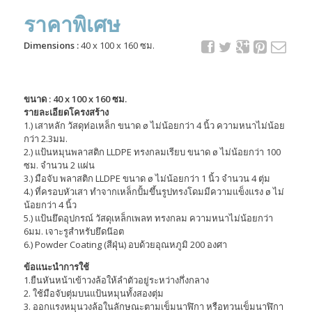
ราคาพิเศษ
Dimensions :
40 x 100 x 160 ซม.
ขนาด : 40 x 100 x 160 ซม.
รายละเอียดโครงสร้าง
1.) เสาหลัก วัสดุท่อเหล็ก ขนาด ø ไม่น้อยกว่า 4 นิ้ว ความหนาไม่น้อย
กว่า 2.3มม.
2.) แป้นหมุนพลาสติก LLDPE ทรงกลมเรียบ ขนาด ø ไม่น้อยกว่า 100
ซม. จำนวน 2 แผ่น
3.) มือจับ พลาสติก LLDPE ขนาด ø ไม่น้อยกว่า 1 นิ้ว จำนวน 4 ตุ่ม
4.) ที่ครอบหัวเสา ทำจากเหล็กปั้มขึ้นรูปทรงโดมมีความแข็งแรง ø ไม่
น้อยกว่า 4 นิ้ว
5.) แป้นยึดอุปกรณ์ วัสดุเหล็กเพลท ทรงกลม ความหนาไม่น้อยกว่า
6มม. เจาะรูสำหรับยึดน๊อต
6.) Powder Coating (สีฝุ่น) อบด้วยอุณหภูมิ 200 องศา
ข้อแนะนำการใช้
1.ยืนหันหน้าเข้าวงล้อให้ลำตัวอยู่ระหว่างกึ่งกลาง
2. ใช้มือจับตุ่มบนแป้นหมุนทั้งสองตุ่ม
3. ออกแรงหมุนวงล้อในลักษณะตามเข็มนาฬิกา หรือทวนเข็มนาฬิกา