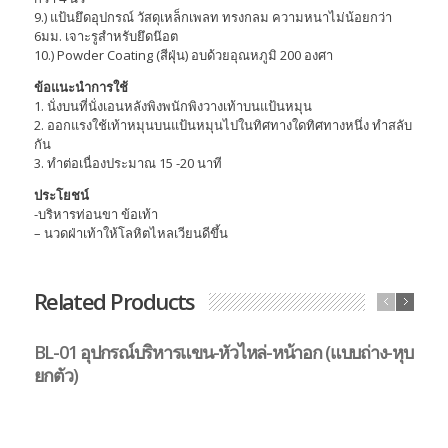
9.) แป้นยึดอุปกรณ์ วัสดุเหล็กเพลท ทรงกลม ความหนาไม่น้อยกว่า
6มม. เจาะรูสำหรับยึดน๊อต
10.) Powder Coating (สีฝุ่น) อบด้วยอุณหภูมิ 200 องศา
ข้อแนะนำการใช้
1. นั่งบนที่นั่งเอนหลังพิงพนักพิงวางเท้าบนแป้นหมุน
2. ออกแรงใช้เท้าหมุนบนแป้นหมุนไปในทิศทางใดทิศทางหนึ่ง ทำสลับ
กัน
3. ทำต่อเนื่องประมาณ 15 -20 นาที
ประโยชน์
-บริหารท่อนขา ข้อเท้า
– นวดฝ่าเท้าให้โลหิตไหลเวียนดีขึ้น
Related Products
BL-01 อุปกรณ์บริหารแขน-หัวไหล่-หน้าอก (แบบถ่าง-หุบ
B
ยกตัว)
ตั