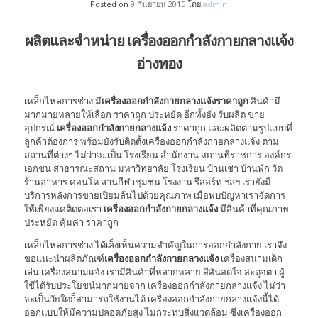
Posted on
9 กันยายน 2015
โดย
admin
ผลิตและจำหน่าย เครื่องออกกำลังกายกลางแจ้ง
อ่างทอง
เหล็กไหลการช่าง มี
เครื่องออกกำลังกายกลางแจ้งราคาถูก
สินค้ามี
มากมายหลายให้เลือก ราคาถูก ประหยัด อีกทั้งยัง รับผลิต ขาย
อุปกรณ์
เครื่องออกกำลังกายกลางแจ้ง
ราคาถูก และผลิตตามรูปแบบที่
ลูกค้าต้องการ พร้อมยังรับติดตั้งเครื่องออกกำลังกายกลางแจ้ง ตาม
สถานที่ต่างๆ ไม่ว่าจะเป็น โรงเรียน สำนักงาน สถานที่ราชการ องค์กร
เอกชน สาธารณะสถาน มหาวิทยาลัย โรงเรียน บ้านเช่า บ้านพัก วัด
ร้านอาหาร คอนโด ลานกีฬาชุมชน โรงงาน รีสอร์ท ฯลฯ เรายังมี
บริการหลังการขายเปี่ยมล้นไปด้วยคุณภาพ เมื่อพบปัญหาเราจัดการ
ให้เพียงแค่ติดต่อเรา
เครื่องออกกำลังกายกลางแจ้ง
มีสินค้าที่คุณภาพ
ประหยัด คุ้มค่า ราคาถูก
เหล็กไหลการช่าง ได้เล็งเห็นความสำคัญในการออกกำลังกาย เราจึง
ขอแนะนำผลิตภัณฑ์
เครื่องออกกำลังกายกลางแจ้ง
เครื่องสนามเด็ก
เล่น เครื่องสนามแจ้ง เรามีสินค้าที่หลากหลาย สีสันสดใจ สะดุจตา ผู้
ใช้ได้รับประโยชน์มากมายจาก เครื่องออกกำลังกายกลางแจ้ง ไม่ว่า
จะเป็นวัยใดก็สามารถใช้งานได้ เครื่องออกกำลังกายกลางแจ้งนี้ได้
ออกแบบให้มีความปลอดภัยสูง ไม่กระทบสิ่งแวดล้อม ซึ่งเครื่องออก