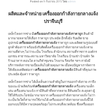
Posted on
9 กันยายน 2015
โดย
admin
ผลิตและจำหน่าย เครื่องออกกำลังกายกลางแจ้ง
ปราจีนบุรี
เหล็กไหลการช่าง มี
เครื่องออกกำลังกายกลางแจ้งราคาถูก
สินค้ามี
มากมายหลายให้เลือก ราคาถูก ประหยัด อีกทั้งยัง รับผลิต ขาย
อุปกรณ์
เครื่องออกกำลังกายกลางแจ้ง
ราคาถูก และผลิตตามรูปแบบที่
ลูกค้าต้องการ พร้อมยังรับติดตั้งเครื่องออกกำลังกายกลางแจ้ง ตาม
สถานที่ต่างๆ ไม่ว่าจะเป็น โรงเรียน สำนักงาน สถานที่ราชการ องค์กร
เอกชน สาธารณะสถาน มหาวิทยาลัย โรงเรียน บ้านเช่า บ้านพัก วัด
ร้านอาหาร คอนโด ลานกีฬาชุมชน โรงงาน รีสอร์ท ฯลฯ เรายังมี
บริการหลังการขายเปี่ยมล้นไปด้วยคุณภาพ เมื่อพบปัญหาเราจัดการ
ให้เพียงแค่ติดต่อเรา
เครื่องออกกำลังกายกลางแจ้ง
มีสินค้าที่คุณภาพ
ประหยัด คุ้มค่า ราคาถูก
เหล็กไหลการช่าง ได้เล็งเห็นความสำคัญในการออกกำลังกาย เราจึง
ขอแนะนำผลิตภัณฑ์
เครื่องออกกำลังกายกลางแจ้ง
เครื่องสนามเด็ก
เล่น เครื่องสนามแจ้ง เรามีสินค้าที่หลากหลาย สีสันสดใจ สะดุจตา ผู้
ใช้ได้รับประโยชน์มากมายจาก เครื่องออกกำลังกายกลางแจ้ง ไม่ว่า
จะเป็นวัยใดก็สามารถใช้งานได้ เครื่องออกกำลังกายกลางแจ้งนี้ได้
ออกแบบให้มีความปลอดภัยสูง ไม่กระทบสิ่งแวดล้อม ซึ่งเครื่องออก