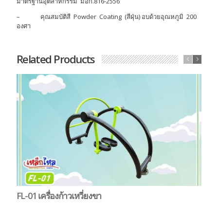
มาตรฐานอุตสาหกรรม มอก.816-2556
– คุณสมบัติสี Powder Coating (สีฝุ่น) อบด้วยอุณหภูมิ 200
องศา
Related Products
FL-01 เครื่องก้าวเหวี่ยงขา
FL